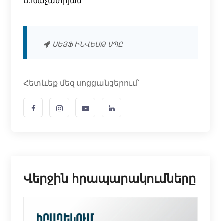
Ս.Խաչատրյան
ՍԵՅՖ ԻՆՎԵՍԹ ՍՊԸ
Հետևեք մեզ սոցցանցերում՝
Վերջին հրապարակումները