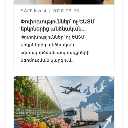
SAFE Invest
2026-06-05
Փոփոխություններ՝ ոչ ԵԱՏՄ
երկրներից անձնական
օգտագործման ապրանքների
Փոփոխություններ՝ ոչ ԵԱՏՄ
ներ
երկրներից անձնական
օգտագործման ապրանքների
ներմուծման կարգում
ՀՀ կառավարությունը սահմանել է
նոր կարգավորումներ այն
ֆիզիկական անձանց համար, ովքեր
ոչ ԵԱՏՄ երկրներից (օրինակ՝ ԱՄՆ,
Չինաստան, Եվրոպական երկրներ և
այլն) անձնական օգտագործման
ապրանքներ են ներմուծում