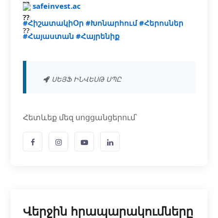
safeinvest.ac
#ՀիշատակիՕր
#Խոնարհում
#Հերոսներ
#Հայաստան
#Հայրենիք
ՍԵՅՖ ԻՆՎԵՍԹ ՍՊԸ
Հետևեք մեզ սոցցանցերում՝
Վերջին հրապարակումները