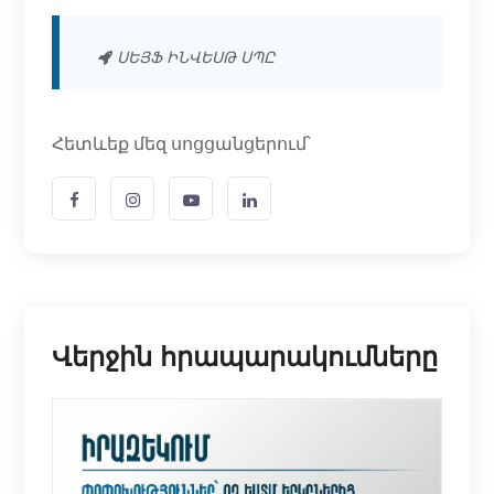
ՍԵՅՖ ԻՆՎԵՍԹ ՍՊԸ
Հետևեք մեզ սոցցանցերում՝
Վերջին հրապարակումները