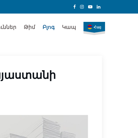
ւններ
Թիմ
Բլոգ
Կապ
Հայ
այաստանի