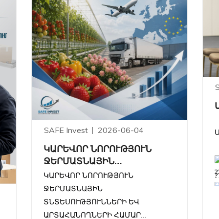
SAFE Invest
2026-06-04
ԿԱՐԵՎՈՐ ՆՈՐՈՒԹՅՈՒՆ
ՋԵՐՄԱՏՆԱՅԻՆ
?
ՏՆՏԵՍՈՒԹՅՈՒՆՆԵՐԻ ԵՎ
ԿԱՐԵՎՈՐ ՆՈՐՈՒԹՅՈՒՆ
ԱՐՏԱՀԱՆՈՂՆԵՐԻ ՀԱՄԱՐ
ՋԵՐՄԱՏՆԱՅԻՆ
?
ՏՆՏԵՍՈՒԹՅՈՒՆՆԵՐԻ ԵՎ
ԱՐՏԱՀԱՆՈՂՆԵՐԻ ՀԱՄԱՐ