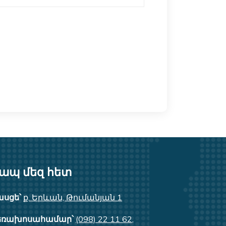
ք․ Երևան, Հ․ Հակոբյան 2
https://safeinvest.am
safeinvest.ac
ապ մեզ հետ
ասցե՝
ք. Երևան, Թումանյան 1
եռախոսահամար՝
(098) 22 11 62
,