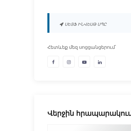
ՍԵՅՖ ԻՆՎԵՍԹ ՍՊԸ
Հետևեք մեզ սոցցանցերում՝
Վերջին հրապարակու