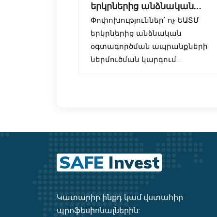
երկրներից անձնական
օգտագործման
Փոփոխություններ՝ ոչ ԵԱՏՄ
ապրանքների ներ
երկրներից անձնական
օգտագործման ապրանքների
ներմուծման կարգում
ՀՀ կառավարությունը սահմանե
է նոր կարգավորումներ այն
ֆիզիկական անձանց համար,
ովքեր ոչ ԵԱՏՄ երկրներից
(օրինակ՝ ԱՄՆ, Չինաստան,
Եվրոպական երկրներ և այլն)
SAFE
Invest
անձնական օգտագործման
ապրանքներ են ներմուծում
Հայաստան:
Կատարիր ինքդ կամ վստահիր
պրոֆեսիոնալներին:
Մասնավորապես