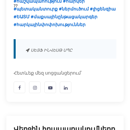
#հաշվապահություն
#հարկեր
#պետականտուրք
#ներմուծում
#լիցենզիա
#ԵԱՏՄ
#մաքսայինընթացակարգեր
#հարկայինփոփոխություններ
ՍԵՅՖ ԻՆՎԵՍԹ ՍՊԸ
Հետևեք մեզ սոցցանցերում՝
Վերջին հրապարակումները