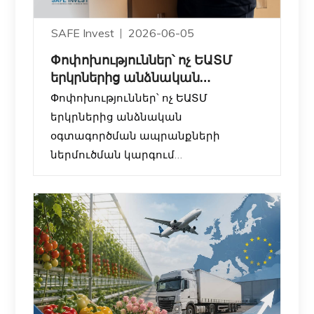
SAFE Invest
2026-06-05
Փոփոխություններ՝ ոչ ԵԱՏՄ
երկրներից անձնական
օգտագործման ապրանքների
Փոփոխություններ՝ ոչ ԵԱՏՄ
ներ
երկրներից անձնական
օգտագործման ապրանքների
ներմուծման կարգում
ՀՀ կառավարությունը սահմանել է
նոր կարգավորումներ այն
ֆիզիկական անձանց համար, ովքեր
ոչ ԵԱՏՄ երկրներից (օրինակ՝ ԱՄՆ,
Չինաստան, Եվրոպական երկրներ և
այլն) անձնական օգտագործման
ապրանքներ են ներմուծում