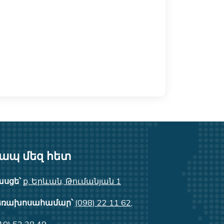
https://safeinvest.am
safeinvest.ac
ապ մեզ հետ
ասցե՝
ք. Երևան, Թումանյան 1
եռախոսահամար՝
(098) 22 11 62
,