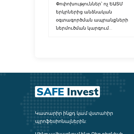
օգտագործման
Փոփոխություններ՝ ոչ ԵԱՏՄ
ապրանքների ներ
երկրներից անձնական
օգտագործման ապրանքների
ներմուծման կարգում
ՀՀ կառավարությունը սահմանե
է նոր կարգավորումներ այն
ֆիզիկական անձանց համար,
ովքեր ոչ ԵԱՏՄ երկրներից
(օրինակ՝ ԱՄՆ, Չինաստան,
Եվրոպական երկրներ և այլն)
SAFE
Invest
անձնական օգտագործման
ապրանքներ են ներմուծում
Հայաստան:
Կատարիր ինքդ կամ վստահիր
պրոֆեսիոնալներին:
Մասնավորապես