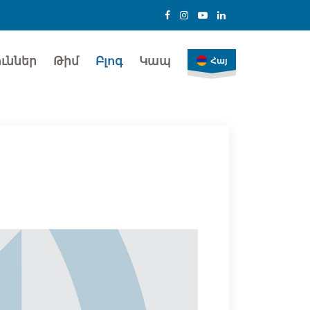
ւններ
Թիմ
Բլոգ
Կապ
Հայ