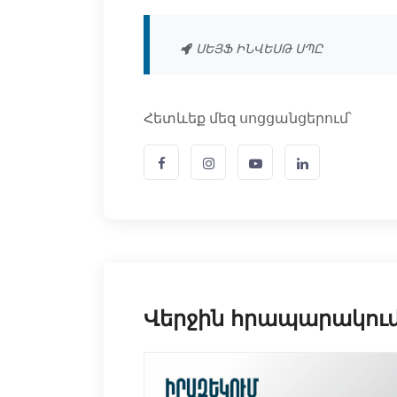
ՍԵՅՖ ԻՆՎԵՍԹ ՍՊԸ
Հետևեք մեզ սոցցանցերում՝
Վերջին հրապարակու