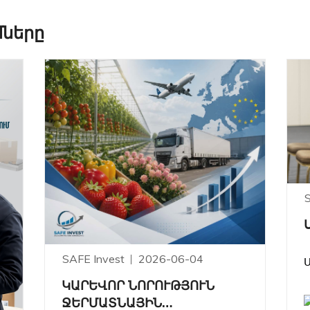
մները
SAFE Invest
2026-06-04
ԿԱՐԵՎՈՐ ՆՈՐՈՒԹՅՈՒՆ
ՋԵՐՄԱՏՆԱՅԻՆ