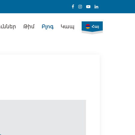
ւններ
Թիմ
Բլոգ
Կապ
Հայ