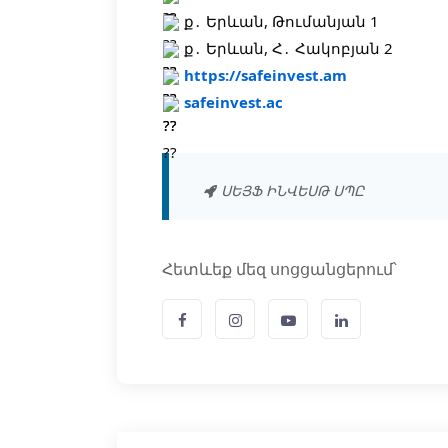
ք․ Երևան, Թումանյան 1
ք․ Երևան, Հ․ Հակոբյան 2
https://safeinvest.am
safeinvest.ac
ՍԵՅՖ ԻՆՎԵՍԹ ՍՊԸ
Հետևեք մեզ սոցցանցերում՝