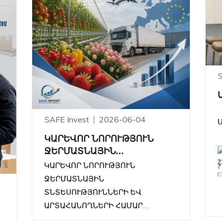
SAFE Invest
2026-06-04
ԿԱՐԵՎՈՐ ՆՈՐՈՒԹՅՈՒՆ
ՋԵՐՄԱՏՆԱՅԻՆ
?
ՏՆՏԵՍՈՒԹՅՈՒՆՆԵՐԻ ԵՎ
ԿԱՐԵՎՈՐ ՆՈՐՈՒԹՅՈՒՆ
ԱՐՏԱՀԱՆՈՂՆԵՐԻ ՀԱՄԱՐ
ՋԵՐՄԱՏՆԱՅԻՆ
?
ՏՆՏԵՍՈՒԹՅՈՒՆՆԵՐԻ ԵՎ
ԱՐՏԱՀԱՆՈՂՆԵՐԻ ՀԱՄԱՐ