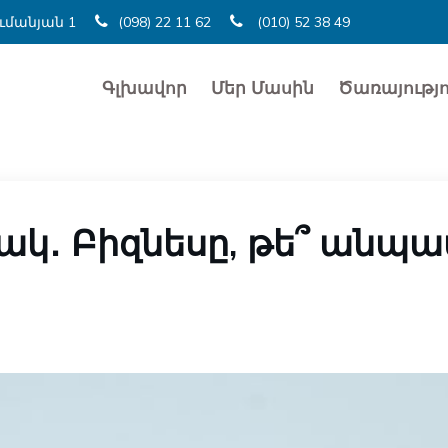
ումանյան 1
(098) 22 11 62
(010) 52 38 49
Գլխավոր
Մեր Մասին
Ծառայությո
մենակ․ Բիզնեսը, թե՞ ա