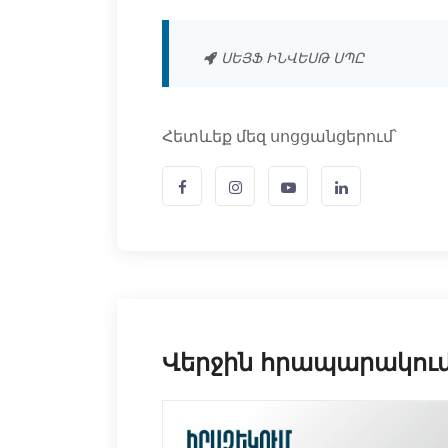
ՍԵՅՖ ԻՆՎԵՍԹ ՍՊԸ
Հետևեք մեզ սոցցանցերում՝
Վերջին հրապարակու