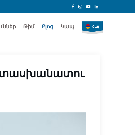
ւններ
Թիմ
Բլոգ
Կապ
Հայ
նպատասխանատու