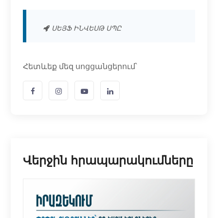
ՍԵՅՖ ԻՆՎԵՍԹ ՍՊԸ
Հետևեք մեզ սոցցանցերում՝
Վերջին հրապարակումները