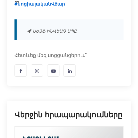
#սոցիալականՎճար
ՍԵՅՖ ԻՆՎԵՍԹ ՍՊԸ
Հետևեք մեզ սոցցանցերում՝
Վերջին հրապարակումները