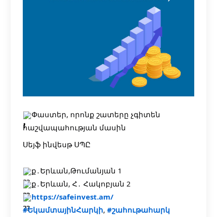
Փաստեր, որոնք շատերը չգիտեն
հաշվապահության մասին
Սեյֆ ինվեսթ ՍՊԸ
ք․Երևան,Թումանյան 1
ք․Երևան, Հ․ Հակոբյան 2
https://safeinvest.am/
#ԵկամտայինՀարկի
,
#շահութահարկ