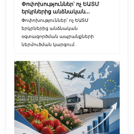
Փոփոխություններ՝ ոչ ԵԱՏՄ
երկրներից անձնական
օգտագործման ապրանքների
Փոփոխություններ՝ ոչ ԵԱՏՄ
ներ
երկրներից անձնական
օգտագործման ապրանքների
ներմուծման կարգում
ՀՀ կառավարությունը սահմանել է
նոր կարգավորումներ այն
ֆիզիկական անձանց համար, ովքեր
ոչ ԵԱՏՄ երկրներից (օրինակ՝ ԱՄՆ,
Չինաստան, Եվրոպական երկրներ և
այլն) անձնական օգտագործման
ապրանքներ են ներմուծում
Հայաստան:
Մասնավորապես