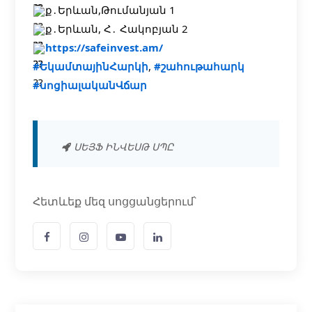
ք․Երևան,Թումանյան 1
ք․Երևան, Հ․ Հակոբյան 2
https://safeinvest.am/
#ԵկամտայինՀարկի
,
#շահութահարկ
#սոցիալականՎճար
ՍԵՅՖ ԻՆՎԵՍԹ ՍՊԸ
Հետևեք մեզ սոցցանցերում՝