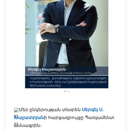
Մեր ընկերության տնօրեն
Սերգեյ Ս.
Խաչատրյան
ի հարցազրույցը Պառլամենտ
ամսագրին։