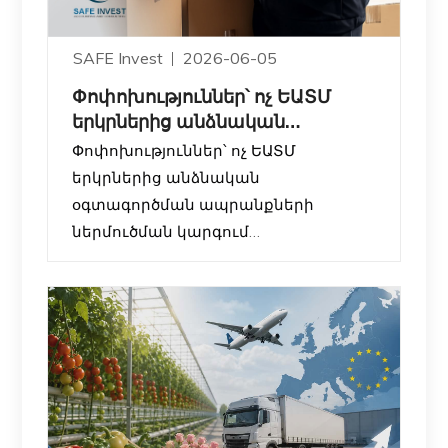
SAFE Invest
2026-06-05
Փոփոխություններ՝ ոչ ԵԱՏՄ
երկրներից անձնական
օգտագործման ապրանքների
Փոփոխություններ՝ ոչ ԵԱՏՄ
ներ
երկրներից անձնական
օգտագործման ապրանքների
ներմուծման կարգում
ՀՀ կառավարությունը սահմանել է
նոր կարգավորումներ այն
ֆիզիկական անձանց համար, ովքեր
ոչ ԵԱՏՄ երկրներից (օրինակ՝ ԱՄՆ,
Չինաստան, Եվրոպական երկրներ և
այլն) անձնական օգտագործման
ապրանքներ են ներմուծում