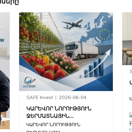
մները
SAFE Invest
2026-06-04
ԿԱՐԵՎՈՐ ՆՈՐՈՒԹՅՈՒՆ
ՋԵՐՄԱՏՆԱՅԻՆ
?
ՏՆՏԵՍՈՒԹՅՈՒՆՆԵՐԻ ԵՎ
ԿԱՐԵՎՈՐ ՆՈՐՈՒԹՅՈՒՆ
ԱՐՏԱՀԱՆՈՂՆԵՐԻ ՀԱՄԱՐ