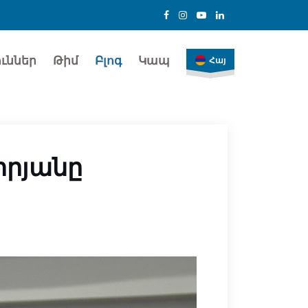
ւններ
Թիմ
Բլոգ
Կապ
Հայ
տրյանը